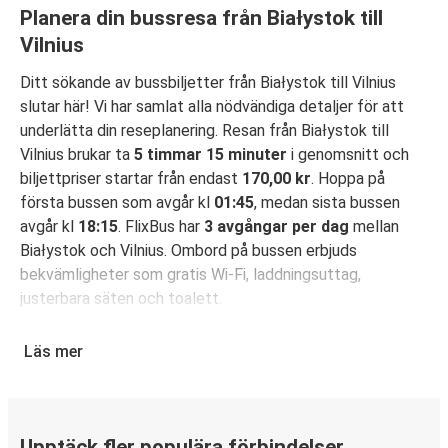
Planera din bussresa från Białystok till
Vilnius
Ditt sökande av bussbiljetter från Białystok till Vilnius
slutar här! Vi har samlat alla nödvändiga detaljer för att
underlätta din reseplanering. Resan från Białystok till
Vilnius brukar ta
5 timmar 15 minuter
i genomsnitt och
biljettpriser startar från endast
170,00 kr
. Hoppa på
första bussen som avgår kl
01:45
, medan sista bussen
avgår kl
18:15
. FlixBus har
3 avgångar per dag
mellan
Białystok och Vilnius. Ombord på bussen erbjuds
bekvämligheter som gratis Wi-Fi, laddningsuttag,
justerbara säten och toalett.
Säkra din bussbiljett för resa från Białystok till
Läs mer
Vilnius
Det är bus(s)enkelt att boka din resa med FlixBus: Du kan
boka din biljett på hemsidan eller i FlixBus-appen med
bara några få klick. När du köper din biljett på hemsidan
Upptäck fler populära förbindelser