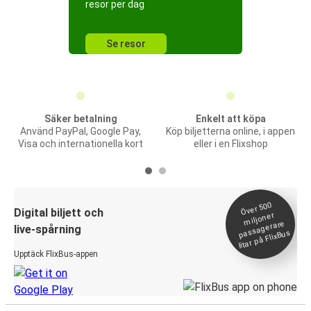
resor per dag
Se resor
Säker betalning
Enkelt att köpa
Använd PayPal, Google Pay,
Köp biljetterna online, i appen
Visa och internationella kort
eller i en Flixshop
Över 500
Digital biljett och
miljoner
passagerare
live-spårning
litar på FlixBus
Upptäck FlixBus-appen