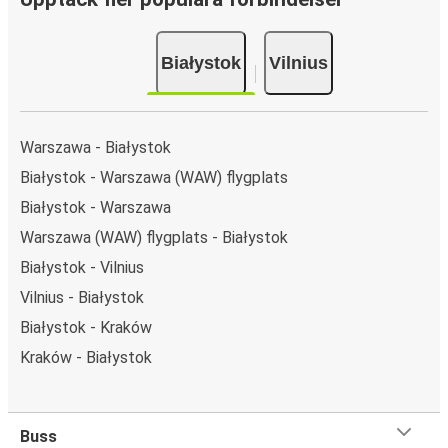
eller i appen för din resa från Białystok till Vilnius kan du
välja mellan flera olika betalningsmetoder: kort, Swish,
Białystok
Vilnius
PayPal, Google Pay eller Apple Pay. N/A.
Warszawa - Białystok
Białystok - Warszawa (WAW) flygplats
Białystok - Warszawa
Warszawa (WAW) flygplats - Białystok
Białystok - Vilnius
Vilnius - Białystok
Białystok - Kraków
Kraków - Białystok
Buss