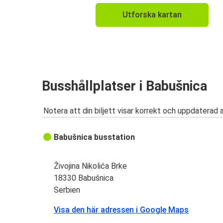
Utforska kartan
Busshållplatser i Babušnica
Notera att din biljett visar korrekt och uppdaterad 
Babušnica busstation
Živojina Nikolića Brke
18330 Babušnica
Serbien
Visa den här adressen i Google Maps