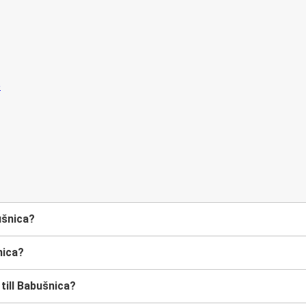
ušnica?
nica?
 till Babušnica?