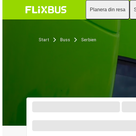
Planera din resa
Start
Buss
Serbien