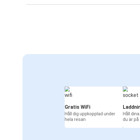
Gratis WiFi
Laddni
Håll dig uppkopplad under
Håll din
hela resan
du är på