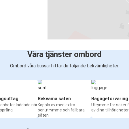
Våra tjänster ombord
Ombord våra bussar hittar du följande bekvämligheter:
ngsuttag
Bekväma säten
Bagageförvaring
a enheter laddade när
Koppla av med extra
Utrymme för säker f
 språng
benutrymme och fällbara
av dina tillhörigheter
säten