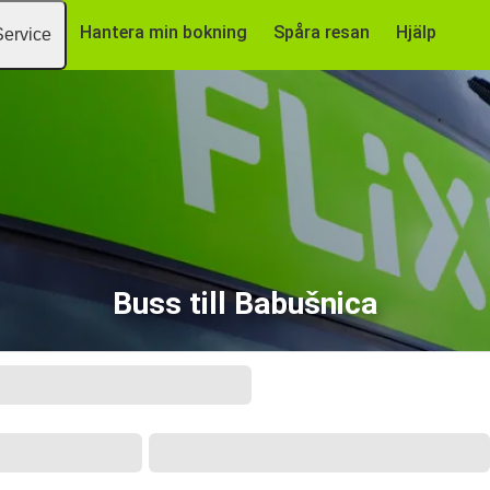
Hantera min bokning
Spåra resan
Hjälp
Service
Buss till Babušnica