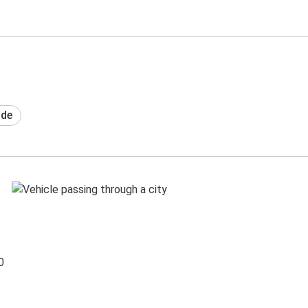
ide
0