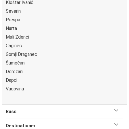
Kloštar Ivanić
Severin
Prespa
Narta
Mali Zdenci
Caginec
Gornji Draganec
Šumećani
Derežani
Dapci
Vagovina
Buss
Destinationer