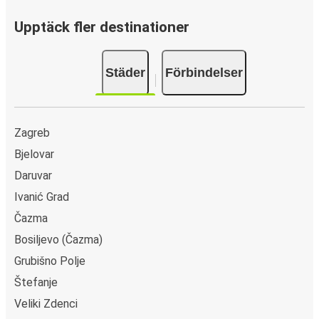
välja att boka din biljett online eller i FlixBus-appen med
några få klick. Du erbjuds flera olika betalningsmetoder:
Upptäck fler destinationer
kort, Swish, PayPal, Google Pay och Apple Pay. N/A.
Städer
Förbindelser
Zagreb
Bjelovar
Daruvar
Ivanić Grad
Čazma
Bosiljevo (Čazma)
Grubišno Polje
Štefanje
Veliki Zdenci