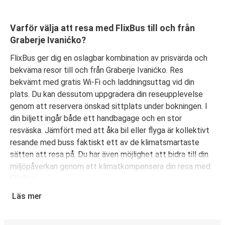
Varför välja att resa med FlixBus till och från
Graberje Ivanićko?
FlixBus ger dig en oslagbar kombination av prisvärda och
bekväma resor till och från Graberje Ivanićko. Res
bekvämt med gratis Wi-Fi och laddningsuttag vid din
plats. Du kan dessutom uppgradera din reseupplevelse
genom att reservera önskad sittplats under bokningen. I
din biljett ingår både ett handbagage och en stor
resväska. Jämfört med att åka bil eller flyga är kollektivt
resande med buss faktiskt ett av de klimatsmartaste
sätten att resa på. Du har även möjlighet att bidra till din
miljöpåverkan genom att klimatkompensera din resa med
FlixBus!
Läs mer
Boka din bussbiljett från Graberje Ivanićko
Det är bus(s)enkelt att köpa biljett med FlixBus. Du kan