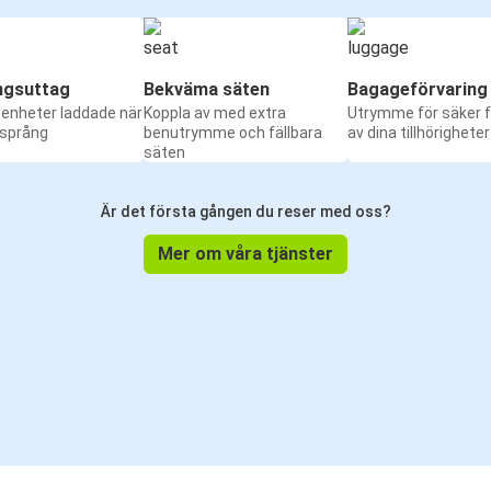
ngsuttag
Bekväma säten
Bagageförvaring
a enheter laddade när
Koppla av med extra
Utrymme för säker f
 språng
benutrymme och fällbara
av dina tillhörigheter
säten
Är det första gången du reser med oss?
Mer om våra tjänster