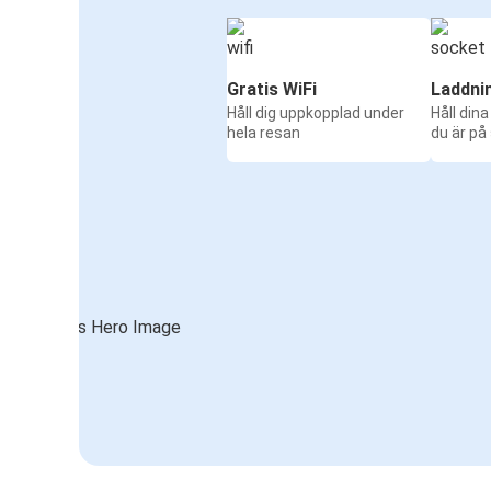
Gratis WiFi
Laddni
Håll dig uppkopplad under
Håll din
hela resan
du är på