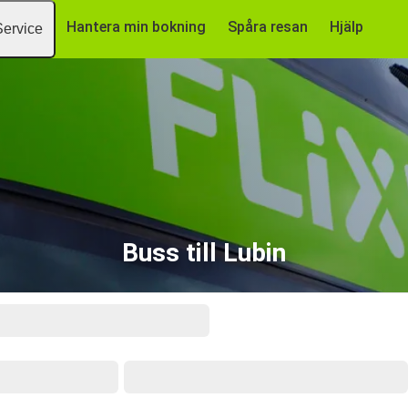
Hantera min bokning
Spåra resan
Hjälp
Service
Buss till Lubin