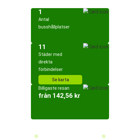
1
Antal
busshållplatser
11
Städer med
direkta
förbindelser
Se karta
Billigaste resan
från 142,56 kr