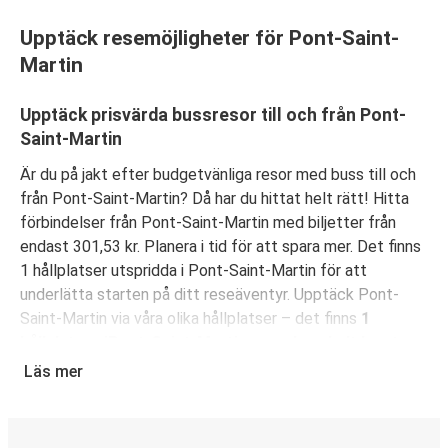
Upptäck resemöjligheter för Pont-Saint-
Martin
Upptäck prisvärda bussresor till och från Pont-
Saint-Martin
Är du på jakt efter budgetvänliga resor med buss till och
från Pont-Saint-Martin? Då har du hittat helt rätt! Hitta
förbindelser från Pont-Saint-Martin med biljetter från
endast 301,53 kr. Planera i tid för att spara mer. Det finns
1 hållplatser utspridda i Pont-Saint-Martin för att
underlätta starten på ditt reseäventyr. Upptäck Pont-
Saint-Martin via våra olika hållplatser – det finns
1
hållplatser iPont-Saint-Martin som du enkelt kan ta
dig till
. Du har möjligheten att resa från
11 olika städer
.
Läs mer
Ta dig en titt på
FlixBus linjenät
för att hitta fler
förbindelser nära dig!