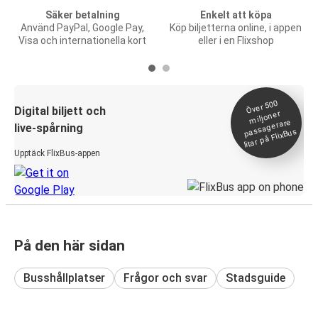
Säker betalning
Enkelt att köpa
Använd PayPal, Google Pay,
Köp biljetterna online, i appen
Visa och internationella kort
eller i en Flixshop
Över 500
Digital biljett och
miljoner
passagerare
live-spårning
litar på FlixBus
Upptäck FlixBus-appen
På den här sidan
Busshållplatser
Frågor och svar
Stadsguide