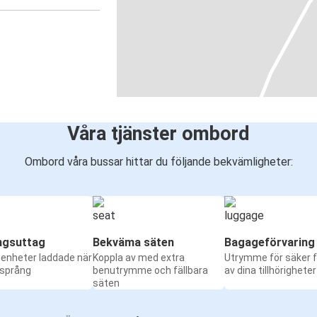
Våra tjänster ombord
Ombord våra bussar hittar du följande bekvämligheter:
ngsuttag
Bekväma säten
Bagageförvaring
a enheter laddade när
Koppla av med extra
Utrymme för säker f
 språng
benutrymme och fällbara
av dina tillhörigheter
säten