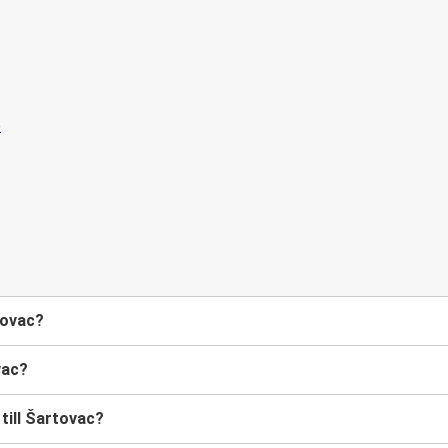
tovac?
vac?
 till Šartovac?