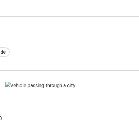
ide
0