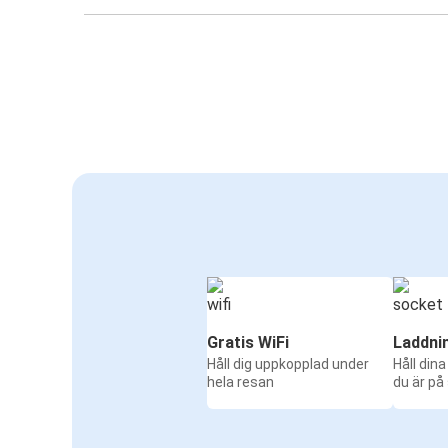
Gratis WiFi
Laddni
Håll dig uppkopplad under
Håll din
hela resan
du är på