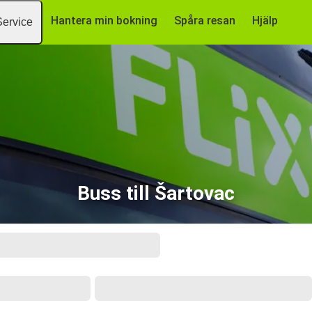
Hantera min bokning
Spåra resan
Hjälp
Service
Buss till Šartovac