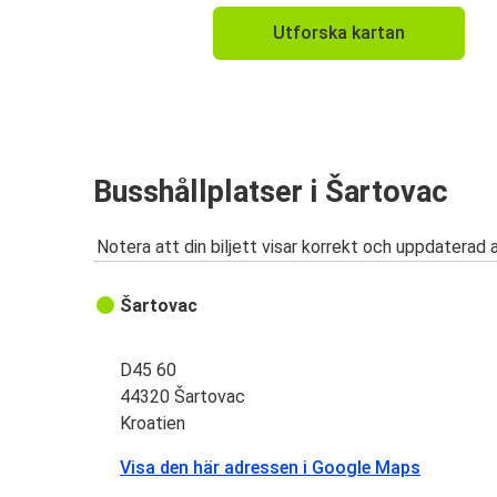
Utforska kartan
Busshållplatser i Šartovac
Notera att din biljett visar korrekt och uppdaterad 
Šartovac
D45 60
44320 Šartovac
Kroatien
Visa den här adressen i Google Maps