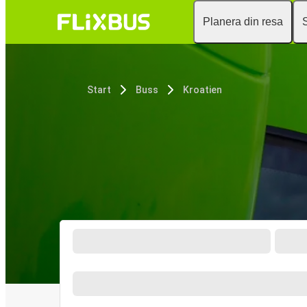
Planera din resa
Start
Buss
Kroatien