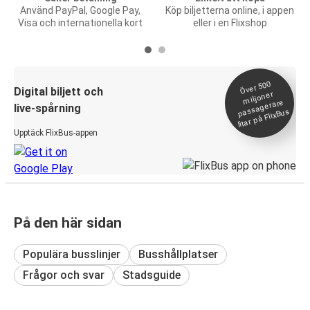
Använd PayPal, Google Pay,
Köp biljetterna online, i appen
Visa och internationella kort
eller i en Flixshop
Över 500
Digital biljett och
miljoner
passagerare
live-spårning
litar på FlixBus
Upptäck FlixBus-appen
På den här sidan
Populära busslinjer
Busshållplatser
Frågor och svar
Stadsguide