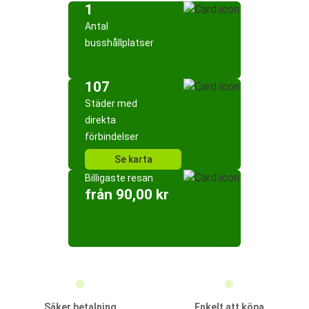
1
Antal
busshållplatser
107
Städer med
direkta
förbindelser
Se karta
Billigaste resan
från 90,00 kr
Säker betalning
Enkelt att köpa