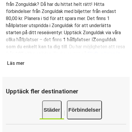
från Zonguldak? Då har du hittat helt rätt! Hitta
förbindelser från Zonguldak med biljetter från endast
80,00 kr. Planera i tid för att spara mer. Det finns 1
hållplatser utspridda i Zonguldak för att underlätta
starten på ditt reseäventyr. Upptäck Zonguldak via våra
olika hållplatser – det finns
1 hållplatser iZonguldak
som du enkelt kan ta dig till
. Du har möjligheten att resa
från
107 olika städer
. Ta dig en titt på
FlixBus linjenät
för att hitta fler förbindelser nära dig!
Läs mer
Varför välja att resa med FlixBus till och från
Zonguldak?
FlixBus ger dig en oslagbar kombination av prisvärda och
Upptäck fler destinationer
bekväma resor till och från Zonguldak. Res bekvämt med
gratis Wi-Fi och laddningsuttag vid din plats. Du kan
Städer
Förbindelser
dessutom uppgradera din reseupplevelse genom att
reservera önskad sittplats under bokningen. I din biljett
ingår både ett handbagage och en stor resväska. Jämfört
med att åka bil eller flyga är kollektivt resande med buss