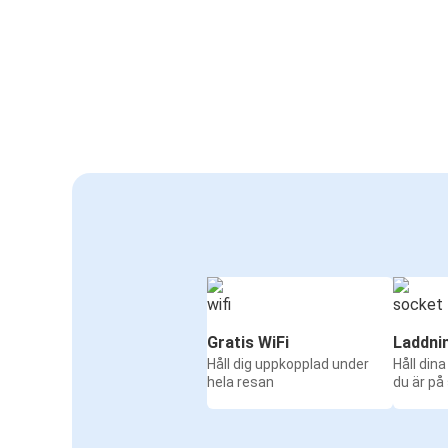
Gratis WiFi
Laddni
Håll dig uppkopplad under
Håll din
hela resan
du är på