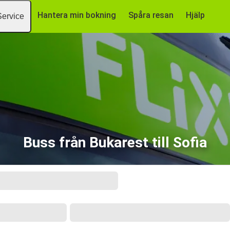
Hantera min bokning
Spåra resan
Hjälp
Service
Buss från Bukarest till Sofia