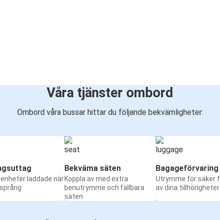
Våra tjänster ombord
Ombord våra bussar hittar du följande bekvämligheter:
ngsuttag
Bekväma säten
Bagageförvaring
a enheter laddade när
Koppla av med extra
Utrymme för säker f
 språng
benutrymme och fällbara
av dina tillhörigheter
säten