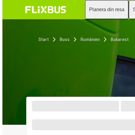
Planera din resa
Start
Buss
Rumänien
Bukarest