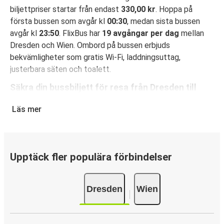
biljettpriser startar från endast
330,00 kr
. Hoppa på
första bussen som avgår kl
00:30
, medan sista bussen
avgår kl
23:50
. FlixBus har
19 avgångar per dag
mellan
Dresden och Wien. Ombord på bussen erbjuds
bekvämligheter som gratis Wi-Fi, laddningsuttag,
justerbara säten och toalett.
Säkra din bussbiljett för resa från Dresden till
Wien
Läs mer
Det är bus(s)enkelt att boka din resa med FlixBus: Du kan
boka din biljett på hemsidan eller i FlixBus-appen med
bara några få klick. När du köper din biljett på hemsidan
eller i appen för din resa från Dresden till Wien kan du välja
Upptäck fler populära förbindelser
mellan flera olika betalningsmetoder: kort, Swish, PayPal,
Google Pay eller Apple Pay. N/A.
Dresden
Wien