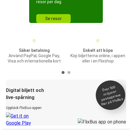
resor per dag
Se resor
Säker betalning
Enkelt att köpa
Använd PayPal, Google Pay,
Köp biljetterna online, i appen
Visa och internationella kort
eller i en Flixshop
Över 500
Digital biljett och
miljoner
passagerare
live-spårning
litar på FlixBus
Upptäck FlixBus-appen