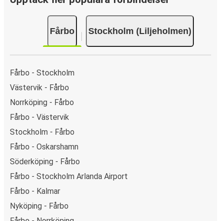
eller i appen för din resa från Fårbo till Stockholm
(Liljeholmen) kan du välja mellan flera olika
Fårbo
Stockholm (Liljeholmen)
betalningsmetoder: kort, Swish, PayPal, Google Pay eller
Apple Pay. N/A.
Fårbo - Stockholm
Västervik - Fårbo
Norrköping - Fårbo
Fårbo - Västervik
Stockholm - Fårbo
Fårbo - Oskarshamn
Söderköping - Fårbo
Fårbo - Stockholm Arlanda Airport
Fårbo - Kalmar
Nyköping - Fårbo
Fårbo - Norrköping