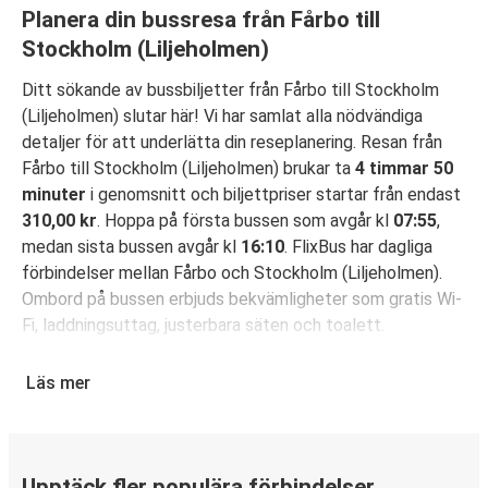
Planera din bussresa från Fårbo till
Stockholm (Liljeholmen)
Ditt sökande av bussbiljetter från Fårbo till Stockholm
(Liljeholmen) slutar här! Vi har samlat alla nödvändiga
detaljer för att underlätta din reseplanering. Resan från
Fårbo till Stockholm (Liljeholmen) brukar ta
4 timmar 50
minuter
i genomsnitt och biljettpriser startar från endast
310,00 kr
. Hoppa på första bussen som avgår kl
07:55
,
medan sista bussen avgår kl
16:10
. FlixBus har dagliga
förbindelser mellan Fårbo och Stockholm (Liljeholmen).
Ombord på bussen erbjuds bekvämligheter som gratis Wi-
Fi, laddningsuttag, justerbara säten och toalett.
Säkra din bussbiljett för resa från Fårbo till
Läs mer
Stockholm (Liljeholmen)
Det är bus(s)enkelt att boka din resa med FlixBus: Du kan
boka din biljett på hemsidan eller i FlixBus-appen med
bara några få klick. När du köper din biljett på hemsidan
Upptäck fler populära förbindelser