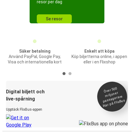
resor per dag
Se resor
Säker betalning
Enkelt att köpa
Använd PayPal, Google Pay,
Köp biljetterna online, i appen
Visa och internationella kort
eller i en Flixshop
Över 500
Digital biljett och
miljoner
passagerare
live-spårning
litar på FlixBus
Upptäck FlixBus-appen