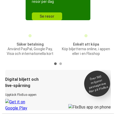
resor per dag
Se resor
Säker betalning
Enkelt att köpa
Använd PayPal, Google Pay,
Köp biljetterna online, i appen
Visa och internationella kort
eller i en Flixshop
Över 500
Digital biljett och
miljoner
passagerare
live-spårning
litar på FlixBus
Upptäck FlixBus-appen