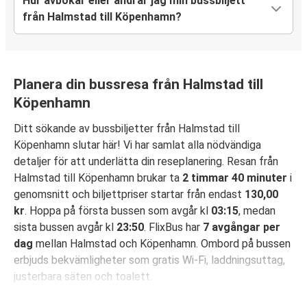
Hur avbokar eller ändrar jag min bussbiljett
från Halmstad till Köpenhamn?
Planera din bussresa från Halmstad till
Köpenhamn
Ditt sökande av bussbiljetter från Halmstad till
Köpenhamn slutar här! Vi har samlat alla nödvändiga
detaljer för att underlätta din reseplanering. Resan från
Halmstad till Köpenhamn brukar ta
2 timmar 40 minuter
i
genomsnitt och biljettpriser startar från endast
130,00
kr
. Hoppa på första bussen som avgår kl
03:15
, medan
sista bussen avgår kl
23:50
. FlixBus har
7 avgångar per
dag
mellan Halmstad och Köpenhamn. Ombord på bussen
erbjuds bekvämligheter som gratis Wi-Fi, laddningsuttag,
justerbara säten och toalett.
Säkra din bussbiljett för resa från Halmstad till