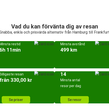
Vad du kan förvänta dig av resan
Snabba, enkla och prisvärda alternativ från Hamburg till Frankfur
Minsta restid
Minsta avstånd
6h 11min
499 km
14
Billigaste resan
från 330,00 kr
Minsta antal
resor per dag
Se priser
Se resor