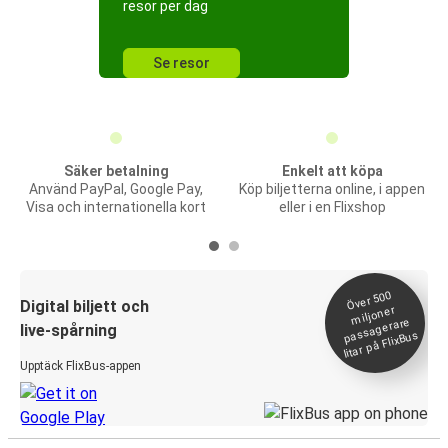
resor per dag
Se resor
Säker betalning
Enkelt att köpa
Använd PayPal, Google Pay,
Köp biljetterna online, i appen
Visa och internationella kort
eller i en Flixshop
Över 500
Digital biljett och
miljoner
passagerare
live-spårning
litar på FlixBus
Upptäck FlixBus-appen