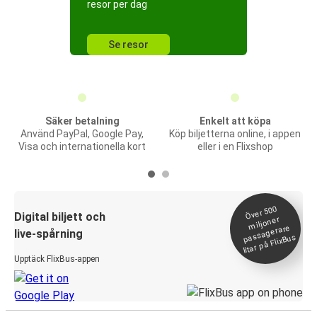
resor per dag
Se resor
Säker betalning
Enkelt att köpa
Använd PayPal, Google Pay,
Köp biljetterna online, i appen
Visa och internationella kort
eller i en Flixshop
Över 500
Digital biljett och
miljoner
passagerare
live-spårning
litar på FlixBus
Upptäck FlixBus-appen