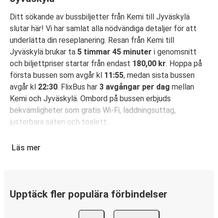
Ditt sökande av bussbiljetter från Kemi till Jyväskylä
slutar här! Vi har samlat alla nödvändiga detaljer för att
underlätta din reseplanering. Resan från Kemi till
Jyväskylä brukar ta
5 timmar 45 minuter
i genomsnitt
och biljettpriser startar från endast
180,00 kr
. Hoppa på
första bussen som avgår kl
11:55
, medan sista bussen
avgår kl
22:30
. FlixBus har
3 avgångar per dag
mellan
Kemi och Jyväskylä. Ombord på bussen erbjuds
bekvämligheter som gratis Wi-Fi, laddningsuttag,
justerbara säten och toalett.
Säkra din bussbiljett för resa från Kemi till
Läs mer
Jyväskylä
Det är bus(s)enkelt att boka din resa med FlixBus: Du kan
boka din biljett på hemsidan eller i FlixBus-appen med
bara några få klick. När du köper din biljett på hemsidan
Upptäck fler populära förbindelser
eller i appen för din resa från Kemi till Jyväskylä kan du
välja mellan flera olika betalningsmetoder: kort, Swish,