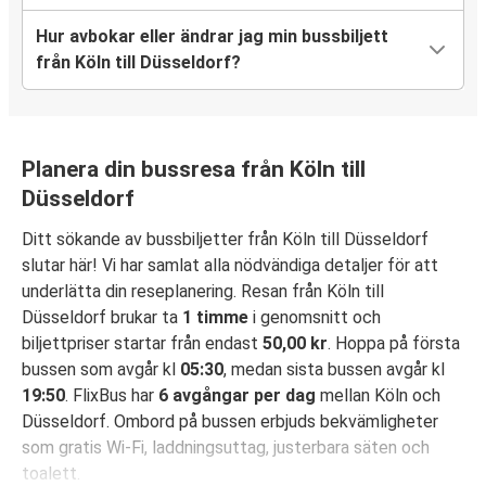
Hur avbokar eller ändrar jag min bussbiljett
från Köln till Düsseldorf?
Planera din bussresa från Köln till
Düsseldorf
Ditt sökande av bussbiljetter från Köln till Düsseldorf
slutar här! Vi har samlat alla nödvändiga detaljer för att
underlätta din reseplanering. Resan från Köln till
Düsseldorf brukar ta
1 timme
i genomsnitt och
biljettpriser startar från endast
50,00 kr
. Hoppa på första
bussen som avgår kl
05:30
, medan sista bussen avgår kl
19:50
. FlixBus har
6 avgångar per dag
mellan Köln och
Düsseldorf. Ombord på bussen erbjuds bekvämligheter
som gratis Wi-Fi, laddningsuttag, justerbara säten och
toalett.