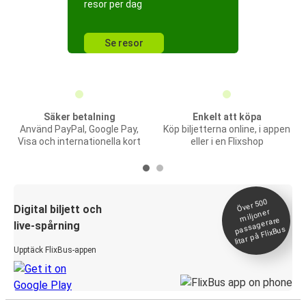
resor per dag
Se resor
Säker betalning
Enkelt att köpa
Använd PayPal, Google Pay,
Köp biljetterna online, i appen
Visa och internationella kort
eller i en Flixshop
Över 500
Digital biljett och
miljoner
passagerare
live-spårning
litar på FlixBus
Upptäck FlixBus-appen