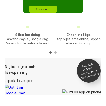
Se resor
Säker betalning
Enkelt att köpa
Använd PayPal, Google Pay,
Köp biljetterna online, i appen
Visa och internationella kort
eller i en Flixshop
Över 500
Digital biljett och
miljoner
passagerare
live-spårning
litar på FlixBus
Upptäck FlixBus-appen