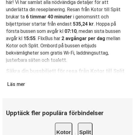
här! Vi har samlat alla nödvändiga detaljer för att
underlätta din reseplanering. Resan från Kotor till Split
brukar ta
6 timmar 40 minuter
i genomsnitt och
biljettpriser startar från endast
535,24 kr
. Hoppa på
första bussen som avgår kl
07:10
, medan sista bussen
avgår kl
15:55
. FlixBus har
2 avgångar per dag
mellan
Kotor och Split. Ombord på bussen erbjuds
bekvämligheter som gratis Wi-Fi, laddningsuttag,
justerbara säten och toalett.
Säkra din bussbiljett för resa från Kotor till Split
Det är bus(s)enkelt att boka din resa med FlixBus: Du kan
Läs mer
boka din biljett på hemsidan eller i FlixBus-appen med
bara några få klick. När du köper din biljett på hemsidan
eller i appen för din resa från Kotor till Split kan du välja
mellan flera olika betalningsmetoder: kort, Swish, PayPal,
Upptäck fler populära förbindelser
Google Pay eller Apple Pay. N/A.
Kotor
Split