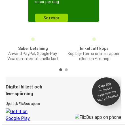
resor per dag
Se resor
Säker betalning
Enkelt att köpa
Använd PayPal, Google Pay,
Köp biljetterna online, i appen
Visa och internationella kort
eller i en Flixshop
Över 500
Digital biljett och
miljoner
passagerare
live-spårning
litar på FlixBus
Upptäck FlixBus-appen