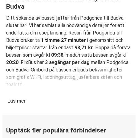
Budva
Ditt sökande av bussbiljetter från Podgorica till Budva
slutar här! Vi har samlat alla nödvändiga detaljer för att
underlätta din reseplanering. Resan från Podgorica till
Budva brukar ta
1 timme 27 minuter
i genomsnitt och
biljettpriser startar från endast
98,71 kr
. Hoppa på första
bussen som avgår kl
09:38
, medan sista bussen avgår kl
20:20
. FlixBus har
3 avgångar per dag
mellan Podgorica
och Budva. Ombord på bussen erbjuds bekvämligheter
som gratis Wi-Fi, laddningsuttag, justerbara säten och
toalett.
Säkra din bussbiljett för resa från Podgorica till
Läs mer
Budva
Det är bus(s)enkelt att boka din resa med FlixBus: Du kan
boka din biljett på hemsidan eller i FlixBus-appen med
bara några få klick. När du köper din biljett på hemsidan
Upptäck fler populära förbindelser
eller i appen för din resa från Podgorica till Budva kan du