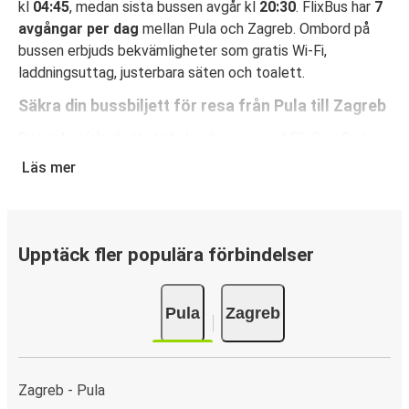
kl
04:45
, medan sista bussen avgår kl
20:30
. FlixBus har
7
avgångar per dag
mellan Pula och Zagreb. Ombord på
bussen erbjuds bekvämligheter som gratis Wi-Fi,
laddningsuttag, justerbara säten och toalett.
Säkra din bussbiljett för resa från Pula till Zagreb
Det är bus(s)enkelt att boka din resa med FlixBus: Du kan
boka din biljett på hemsidan eller i FlixBus-appen med
Läs mer
bara några få klick. När du köper din biljett på hemsidan
eller i appen för din resa från Pula till Zagreb kan du välja
mellan flera olika betalningsmetoder: kort, Swish, PayPal,
Google Pay eller Apple Pay. N/A.
Upptäck fler populära förbindelser
Pula
Zagreb
Zagreb - Pula