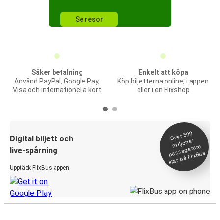
Se resor
Säker betalning
Enkelt att köpa
Använd PayPal, Google Pay,
Köp biljetterna online, i appen
Visa och internationella kort
eller i en Flixshop
Över 500
Digital biljett och
miljoner
passagerare
live-spårning
litar på FlixBus
Upptäck FlixBus-appen