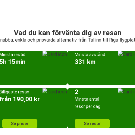
Vad du kan förvänta dig av resan
nabba, enkla och prisvärda alternativ från Tallinn till Riga flygpla
Minsta restid
Minsta avstånd
5h 15min
331 km
2
Billigaste resan
från 190,00 kr
Minsta antal
resor per dag
Se priser
Se resor