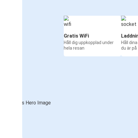
Gratis WiFi
Laddni
Håll dig uppkopplad under
Håll din
hela resan
du är på