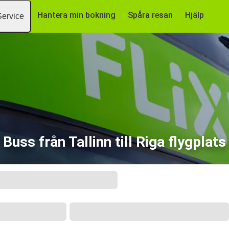
Hantera min bokning
Spåra resan
Hjälp
Service
Buss från Tallinn till Riga flygplats