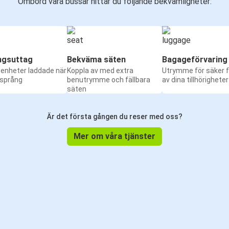
Ombord våra bussar hittar du följande bekvämligheter:
ngsuttag
Bekväma säten
Bagageförvaring
a enheter laddade när
Koppla av med extra
Utrymme för säker f
 språng
benutrymme och fällbara
av dina tillhörigheter
säten
Är det första gången du reser med oss?
Mer om våra tjänster