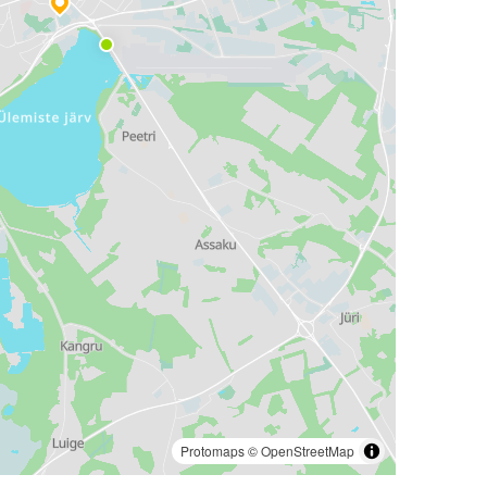
Protomaps
©
OpenStreetMap