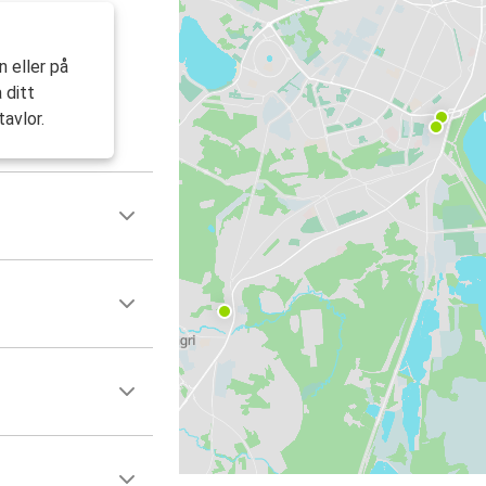
 eller på
a ditt
avlor.