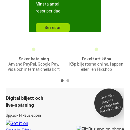
Minsta antal
resor per dag
Se resor
Säker betalning
Enkelt att köpa
Använd PayPal, Google Pay,
Köp biljetterna online, i appen
Visa och internationella kort
eller i en Flixshop
Över 500
Digital biljett och
miljoner
passagerare
live-spårning
litar på FlixBus
Upptäck FlixBus-appen