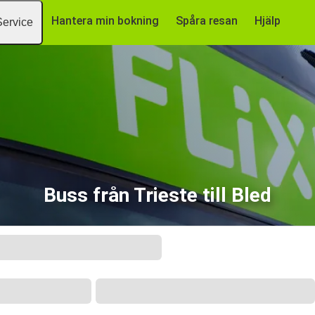
Hantera min bokning
Spåra resan
Hjälp
Service
Buss från Trieste till Bled