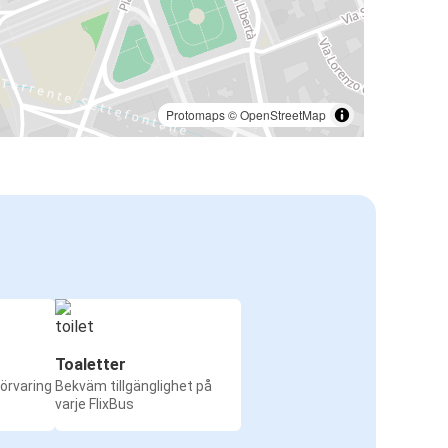
Protomaps
©
OpenStreetMap
Toaletter
örvaring
Bekväm tillgänglighet på
varje FlixBus