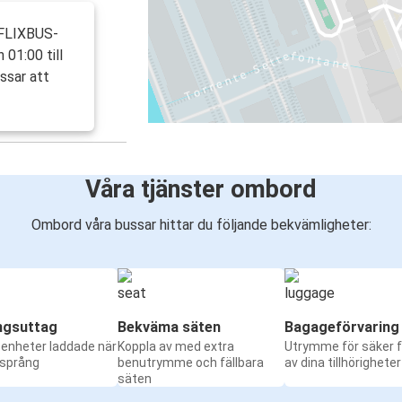
 FLIXBUS-
 01:00 till
ssar att
Våra tjänster ombord
Ombord våra bussar hittar du följande bekvämligheter:
ngsuttag
Bekväma säten
Bagageförvaring
a enheter laddade när
Koppla av med extra
Utrymme för säker f
 språng
benutrymme och fällbara
av dina tillhörigheter
säten