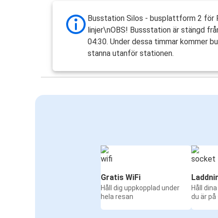
Busstation Silos - busplattform 2 för
linjer\nOBS! Bussstation är stängd från
04:30. Under dessa timmar kommer bu
stanna utanför stationen.
Gratis WiFi
Laddni
Håll dig uppkopplad under
Håll din
hela resan
du är på