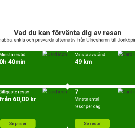
Vad du kan förvänta dig av resan
nabba, enkla och prisvärda alternativ från Ulricehamn till Jönköpi
Minsta restid
Minsta avstånd
0h 40min
49 km
7
Billigaste resan
från 60,00 kr
Minsta antal
resor per dag
Se priser
Se resor