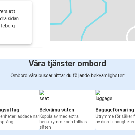
vera att
dra sidan
öteborg
Våra tjänster ombord
Ombord våra bussar hittar du följande bekvämligheter:
ngsuttag
Bekväma säten
Bagageförvaring
a enheter laddade när
Koppla av med extra
Utrymme för säker f
 språng
benutrymme och fällbara
av dina tillhörigheter
säten