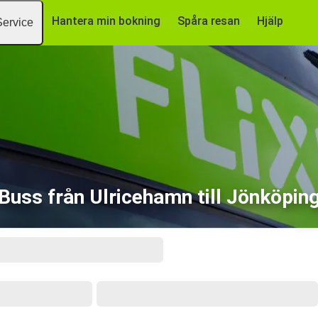
Hantera min bokning
Spåra resan
Hjälp
Service
Buss från Ulricehamn till Jönköpin