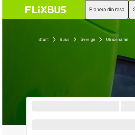
Planera din resa
Start
Buss
Sverige
Ulricehamn