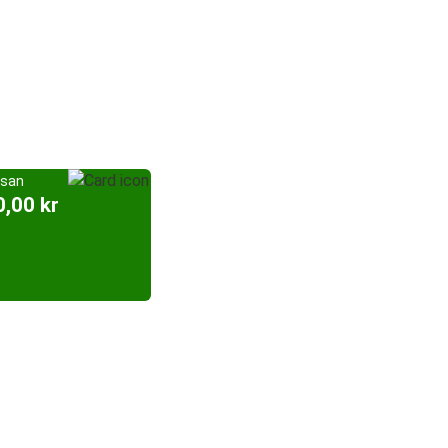
esan
0,00 kr