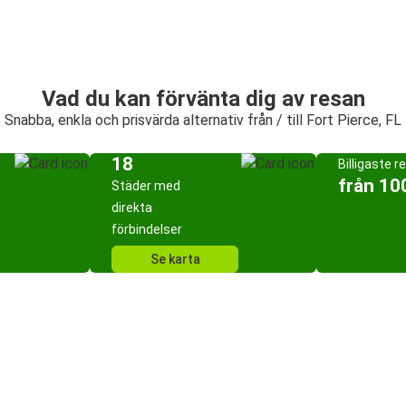
Vad du kan förvänta dig av resan
Snabba, enkla och prisvärda alternativ från / till Fort Pierce, FL
18
Billigaste r
från 10
Städer med
direkta
förbindelser
Se karta