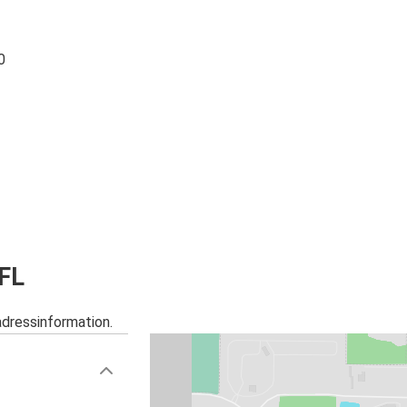
0
 FL
adressinformation.