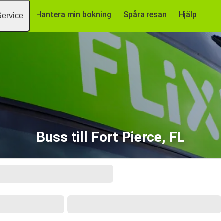
Hantera min bokning
Spåra resan
Hjälp
Service
Buss till Fort Pierce, FL