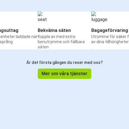
ngsuttag
Bekväma säten
Bagageförvaring
a enheter laddade när
Koppla av med extra
Utrymme för säker f
 språng
benutrymme och fällbara
av dina tillhörigheter
säten
Är det första gången du reser med oss?
Mer om våra tjänster