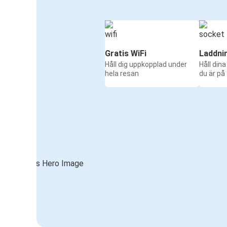
Gratis WiFi
Laddni
Håll dig uppkopplad under
Håll din
hela resan
du är på