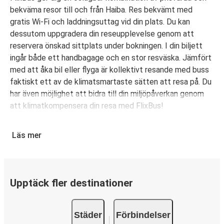
bekväma resor till och från Haiba. Res bekvämt med
gratis Wi-Fi och laddningsuttag vid din plats. Du kan
dessutom uppgradera din reseupplevelse genom att
reservera önskad sittplats under bokningen. I din biljett
ingår både ett handbagage och en stor resväska. Jämfört
med att åka bil eller flyga är kollektivt resande med buss
faktiskt ett av de klimatsmartaste sätten att resa på. Du
har även möjlighet att bidra till din miljöpåverkan genom
att klimatkompensera din resa med FlixBus!
Boka din bussbiljett från Haiba
Läs mer
Det är bus(s)enkelt att köpa biljett med FlixBus. Du kan
välja att boka din biljett online eller i FlixBus-appen med
några få klick. Du erbjuds flera olika betalningsmetoder:
kort, Swish, PayPal, Google Pay och Apple Pay. N/A.
Upptäck fler destinationer
Städer
Förbindelser