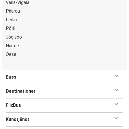
Vana-Vigala
Päärdu
Leibre
Põlli
Jõgisoo
Nurme
Oese
Buss
Destinationer
FlixBus
Kundtjänst