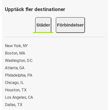
några få klick. Du erbjuds flera olika betalningsmetoder:
kort, Swish, PayPal, Google Pay och Apple Pay. N/A.
Upptäck fler destinationer
Städer
Förbindelser
New York, NY
Boston, MA
Washington, D.C.
Atlanta, GA
Philadelphia, PA
Chicago, IL
Houston, TX
Los Angeles, CA
Dallas, TX