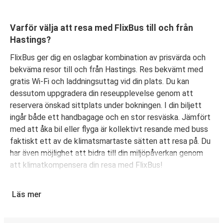
Varför välja att resa med FlixBus till och från
Hastings?
FlixBus ger dig en oslagbar kombination av prisvärda och
bekväma resor till och från Hastings. Res bekvämt med
gratis Wi-Fi och laddningsuttag vid din plats. Du kan
dessutom uppgradera din reseupplevelse genom att
reservera önskad sittplats under bokningen. I din biljett
ingår både ett handbagage och en stor resväska. Jämfört
med att åka bil eller flyga är kollektivt resande med buss
faktiskt ett av de klimatsmartaste sätten att resa på. Du
har även möjlighet att bidra till din miljöpåverkan genom
att klimatkompensera din resa med FlixBus!
Boka din bussbiljett från Hastings
Läs mer
Det är bus(s)enkelt att köpa biljett med FlixBus. Du kan
välja att boka din biljett online eller i FlixBus-appen med