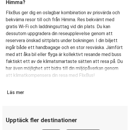
Himma?
FlixBus ger dig en oslagbar kombination av prisvärda och
bekväma resor till och från Himma. Res bekvämt med
gratis Wi-Fi och laddningsuttag vid din plats. Du kan
dessutom uppgradera din reseupplevelse genom att
reservera önskad sittplats under bokningen. I din biljett
ingår både ett handbagage och en stor resväska. Jämfört
med att åka bil eller flyga är kollektivt resande med buss
faktiskt ett av de klimatsmartaste sätten att resa på. Du
har även möjlighet att bidra till din miljöpåverkan genom
att klimatkompensera din resa med FlixBus!
Boka din bussbiljett från Himma
Läs mer
Det är bus(s)enkelt att köpa biljett med FlixBus. Du kan
välja att boka din biljett online eller i FlixBus-appen med
några få klick. Du erbjuds flera olika betalningsmetoder:
kort, Swish, PayPal, Google Pay och Apple Pay. N/A.
Upptäck fler destinationer