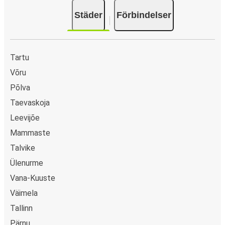
Städer
Förbindelser
Tartu
Võru
Põlva
Taevaskoja
Leevijõe
Mammaste
Talvike
Ülenurme
Vana-Kuuste
Väimela
Tallinn
Pärnu