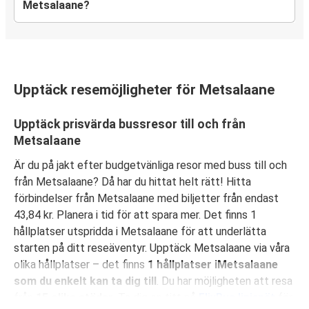
Metsalaane?
Upptäck resemöjligheter för Metsalaane
Upptäck prisvärda bussresor till och från
Metsalaane
Är du på jakt efter budgetvänliga resor med buss till och
från Metsalaane? Då har du hittat helt rätt! Hitta
förbindelser från Metsalaane med biljetter från endast
43,84 kr. Planera i tid för att spara mer. Det finns 1
hållplatser utspridda i Metsalaane för att underlätta
starten på ditt reseäventyr. Upptäck Metsalaane via våra
olika hållplatser – det finns
1 hållplatser iMetsalaane
som du enkelt kan ta dig till
. Du har möjligheten att resa
från
15 olika städer
. Ta dig en titt på
FlixBus linjenät
för