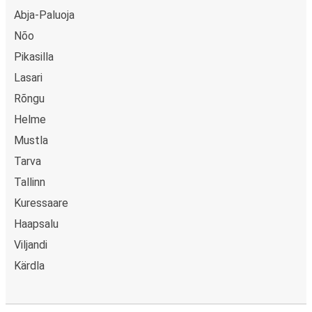
kort, Swish, PayPal, Google Pay och Apple Pay. N/A.
Abja-Paluoja
Nõo
Pikasilla
Lasari
Rõngu
Helme
Mustla
Tarva
Tallinn
Kuressaare
Haapsalu
Viljandi
Kärdla