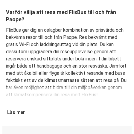
Varför välja att resa med FlixBus till och från
Paope?
FlixBus ger dig en oslagbar kombination av prisvärda och
bekväma resor till och från Paope. Res bekvämt med
gratis Wi-Fi och laddningsuttag vid din plats. Du kan
dessutom uppgradera din reseupplevelse genom att
reservera önskad sittplats under bokningen. I din biljett
ingår både ett handbagage och en stor resväska. Jämfört
med att åka bil eller flyga är kollektivt resande med buss
faktiskt ett av de klimatsmartaste sätten att resa på. Du
har även möjlighet att bidra till din miljöpåverkan genom
att klimatkompensera din resa med FlixBus!
Boka din bussbiljett från Paope
Läs mer
Det är bus(s)enkelt att köpa biljett med FlixBus. Du kan
välja att boka din biljett online eller i FlixBus-appen med
några få klick. Du erbjuds flera olika betalningsmetoder: