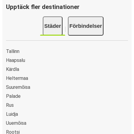
kort, Swish, PayPal, Google Pay och Apple Pay. N/A.
Upptäck fler destinationer
Städer
Förbindelser
Tallinn
Haapsalu
Kärdla
Heltermaa
Suuremõisa
Palade
Rus
Luidja
Uuemõisa
Rootsi