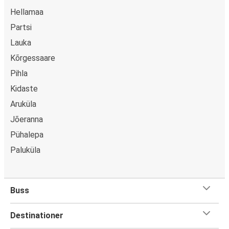
Hellamaa
Partsi
Lauka
Kõrgessaare
Pihla
Kidaste
Aruküla
Jõeranna
Pühalepa
Paluküla
Buss
Destinationer