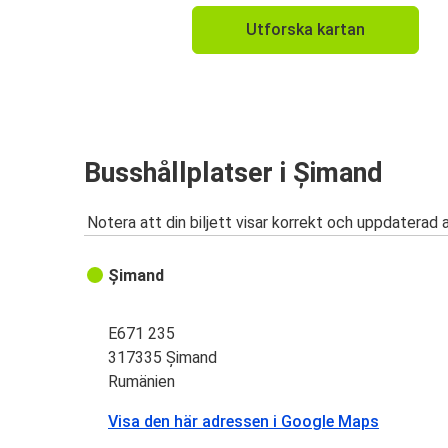
Utforska kartan
Busshållplatser i Șimand
Notera att din biljett visar korrekt och uppdaterad 
Șimand
E671 235
317335 Șimand
Rumänien
Visa den här adressen i Google Maps