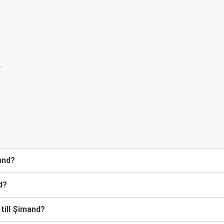
and?
d?
 till Șimand?