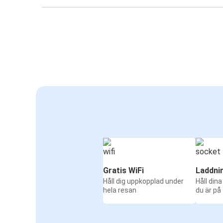
Gratis WiFi
Laddni
Håll dig uppkopplad under
Håll din
hela resan
du är på