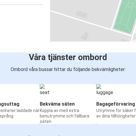
Våra tjänster ombord
Ombord våra bussar hittar du följande bekvämligheter:
ngsuttag
Bekväma säten
Bagageförvaring
a enheter laddade när
Koppla av med extra
Utrymme för säker f
 språng
benutrymme och fällbara
av dina tillhörigheter
säten