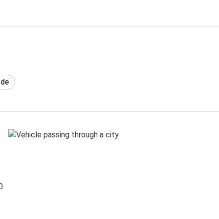
ide
0