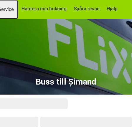
Hantera min bokning
Spåra resan
Hjälp
Service
Buss till Șimand