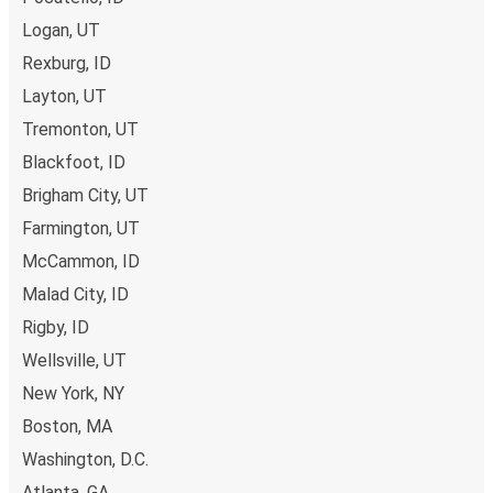
Boka din bussbiljett från Woods Cross
Logan, UT
Det är bus(s)enkelt att köpa biljett med FlixBus. Du kan
Rexburg, ID
välja att boka din biljett online eller i FlixBus-appen med
Layton, UT
några få klick. Du erbjuds flera olika betalningsmetoder:
kort, Swish, PayPal, Google Pay och Apple Pay. N/A.
Tremonton, UT
Blackfoot, ID
Brigham City, UT
Farmington, UT
McCammon, ID
Malad City, ID
Rigby, ID
Wellsville, UT
New York, NY
Boston, MA
Washington, D.C.
Atlanta, GA