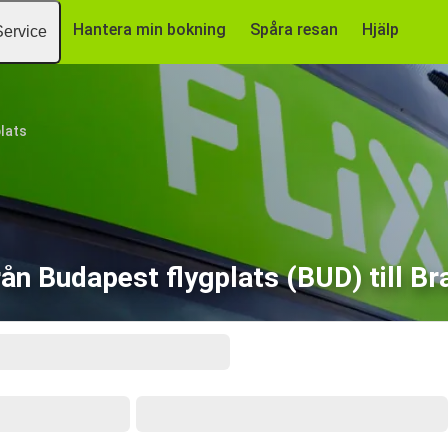
Hantera min bokning
Spåra resan
Hjälp
Service
lats
ån Budapest flygplats (BUD) till Br