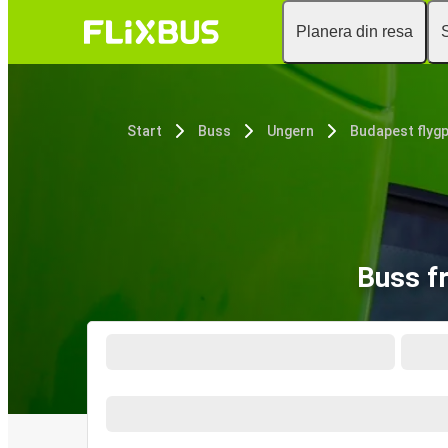
Planera din resa
Start
Buss
Ungern
Budapest flygp
Buss fr