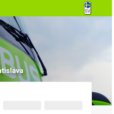
SV
atislava