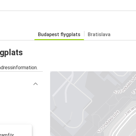
Budapest flygplats
Bratislava
ygplats
adressinformation.
framför