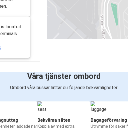
sen.
 is located
terminals
s
Våra tjänster ombord
Ombord våra bussar hittar du följande bekvämligheter:
ngsuttag
Bekväma säten
Bagageförvaring
a enheter laddade när
Koppla av med extra
Utrymme för säker f