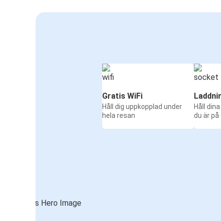
Gratis WiFi
Laddni
Håll dig uppkopplad under
Håll din
hela resan
du är på