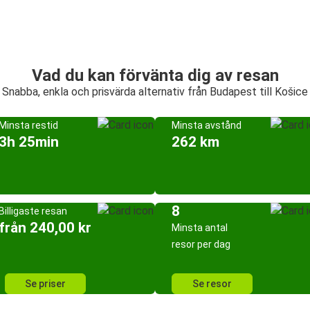
Vad du kan förvänta dig av resan
Snabba, enkla och prisvärda alternativ från Budapest till Košice
Minsta restid
Minsta avstånd
3h 25min
262 km
8
Billigaste resan
från 240,00 kr
Minsta antal
resor per dag
Se priser
Se resor