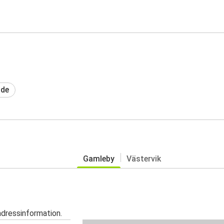
ide
Gamleby
Västervik
adressinformation.