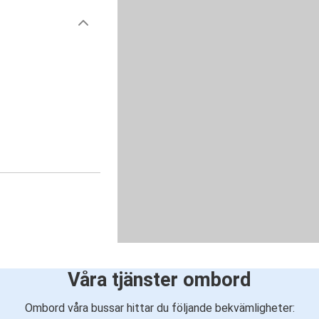
Våra tjänster ombord
Ombord våra bussar hittar du följande bekvämligheter: