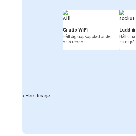
Gratis WiFi
Laddni
Håll dig uppkopplad under
Håll din
hela resan
du är på