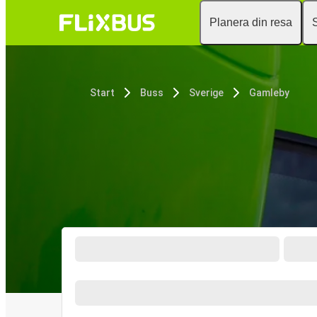
Planera din resa
Start
Buss
Sverige
Gamleby