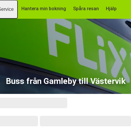
Hantera min bokning
Spåra resan
Hjälp
Service
Buss från Gamleby till Västervik