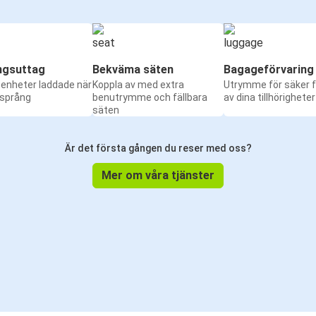
ngsuttag
Bekväma säten
Bagageförvaring
a enheter laddade när
Koppla av med extra
Utrymme för säker f
 språng
benutrymme och fällbara
av dina tillhörigheter
säten
Är det första gången du reser med oss?
Mer om våra tjänster