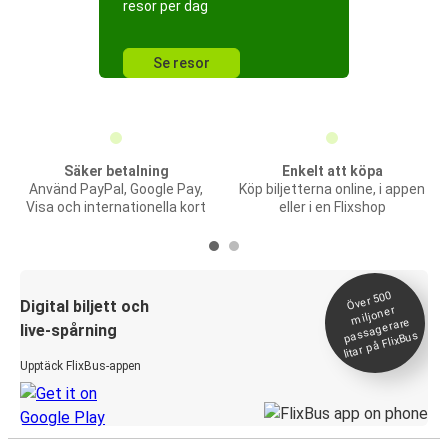
resor per dag
Se resor
Säker betalning
Enkelt att köpa
Använd PayPal, Google Pay,
Köp biljetterna online, i appen
Visa och internationella kort
eller i en Flixshop
Över 500
Digital biljett och
miljoner
passagerare
live-spårning
litar på FlixBus
Upptäck FlixBus-appen