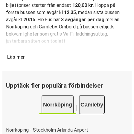
biljettpriser startar från endast
120,00 kr
. Hoppa på
första bussen som avgår kl
12:35
, medan sista bussen
avgår kl
20:15
. FlixBus har
3 avgångar per dag
mellan
Norrköping och Gamleby. Ombord på bussen erbjuds
bekvämligheter som gratis Wi-Fi, laddningsuttag,
justerbara säten och toalett.
Säkra din bussbiljett för resa från Norrköping till
Läs mer
Gamleby
Det är bus(s)enkelt att boka din resa med FlixBus: Du kan
boka din biljett på hemsidan eller i FlixBus-appen med
bara några få klick. När du köper din biljett på hemsidan
Upptäck fler populära förbindelser
eller i appen för din resa från Norrköping till Gamleby kan
du välja mellan flera olika betalningsmetoder: kort, Swish,
Norrköping
Gamleby
PayPal, Google Pay eller Apple Pay. N/A.
Norrköping - Stockholm Arlanda Airport