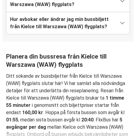
Warszawa (WAW) flygplats?
Hur avbokar eller ändrar jag min bussbiljett
från Kielce till Warszawa (WAW) flygplats?
Planera din bussresa från Kielce till
Warszawa (WAW) flygplats
Ditt sökande av bussbiljetter från Kielce till Warszawa
(WAW) flygplats slutar här! Vi har samlat alla nödvändiga
detaljer för att underlätta din reseplanering. Resan från
Kielce till Warszawa (WAW) flygplats brukar ta
1 timme
55 minuter
i genomsnitt och biljettpriser startar från
endast
160,00 kr
. Hoppa på första bussen som avgår kl
01:55
, medan sista bussen avgår kl
20:40
. FlixBus har
5
avgångar per dag
mellan Kielce och Warszawa (WAW)
flygplats. Ombord på bussen erbjuds bekvämligheter som