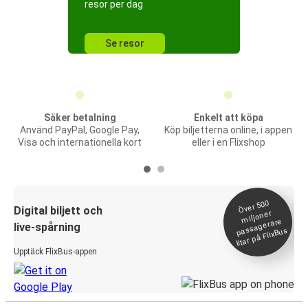
resor per dag
Se resor
Säker betalning
Enkelt att köpa
Använd PayPal, Google Pay,
Köp biljetterna online, i appen
Visa och internationella kort
eller i en Flixshop
Över 500
Digital biljett och
miljoner
passagerare
live-spårning
litar på FlixBus
Upptäck FlixBus-appen