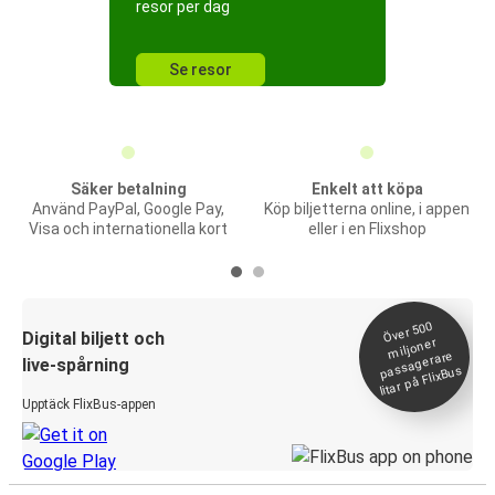
resor per dag
Se resor
Säker betalning
Enkelt att köpa
Använd PayPal, Google Pay,
Köp biljetterna online, i appen
Visa och internationella kort
eller i en Flixshop
Över 500
Digital biljett och
miljoner
passagerare
live-spårning
litar på FlixBus
Upptäck FlixBus-appen