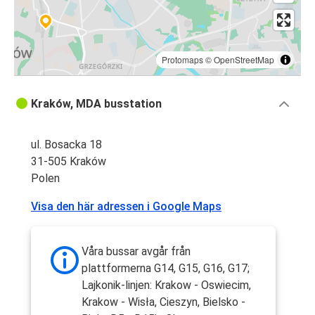
Protomaps
©
OpenStreetMap
Kraków, MDA busstation
ul. Bosacka 18
31-505 Kraków
Polen
Visa den här adressen i Google Maps
Våra bussar avgår från
plattformerna G14, G15, G16, G17;
Lajkonik-linjen: Krakow - Oswiecim,
Krakow - Wisła, Cieszyn, Bielsko -