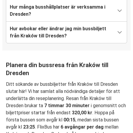
Hur många busshållplatser är verksamma i
Dresden?
Hur avbokar eller ändrar jag min bussbiljett
från Kraków till Dresden?
Planera din bussresa från Kraków till
Dresden
Ditt sökande av bussbiljetter från Kraków till Dresden
slutar här! Vi har samlat alla nödvändiga detaljer för att
underlätta din reseplanering. Resan från Kraków till
Dresden brukar ta
7 timmar 30 minuter
i genomsnitt och
biljettpriser startar från endast
320,00 kr
. Hoppa på
första bussen som avgår kl
00:15
, medan sista bussen
avgår kl
23:25
. FlixBus har
6 avgångar per dag
mellan