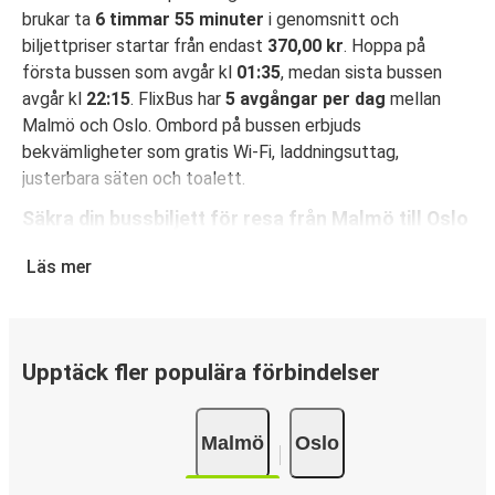
brukar ta
6 timmar 55 minuter
i genomsnitt och
biljettpriser startar från endast
370,00 kr
. Hoppa på
första bussen som avgår kl
01:35
, medan sista bussen
avgår kl
22:15
. FlixBus har
5 avgångar per dag
mellan
Malmö och Oslo. Ombord på bussen erbjuds
bekvämligheter som gratis Wi-Fi, laddningsuttag,
justerbara säten och toalett.
Säkra din bussbiljett för resa från Malmö till Oslo
Det är bus(s)enkelt att boka din resa med FlixBus: Du kan
Läs mer
boka din biljett på hemsidan eller i FlixBus-appen med
bara några få klick. När du köper din biljett på hemsidan
eller i appen för din resa från Malmö till Oslo kan du välja
mellan flera olika betalningsmetoder: kort, Swish, PayPal,
Upptäck fler populära förbindelser
Google Pay eller Apple Pay. N/A.
Malmö
Oslo