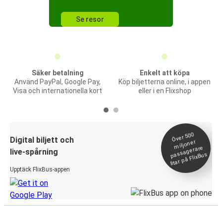
Se resor
Säker betalning
Enkelt att köpa
Använd PayPal, Google Pay,
Köp biljetterna online, i appen
Visa och internationella kort
eller i en Flixshop
Över 500
Digital biljett och
miljoner
passagerare
live-spårning
litar på FlixBus
Upptäck FlixBus-appen