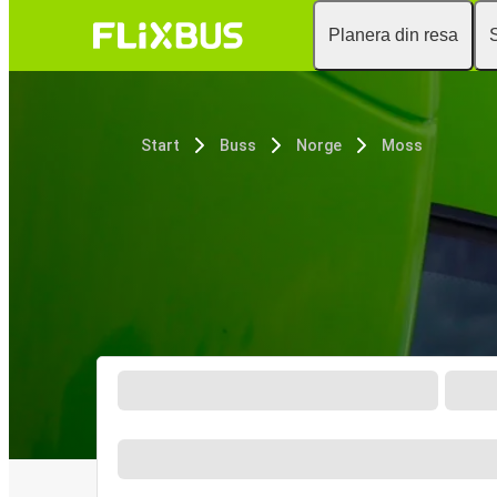
Planera din resa
Start
Buss
Norge
Moss