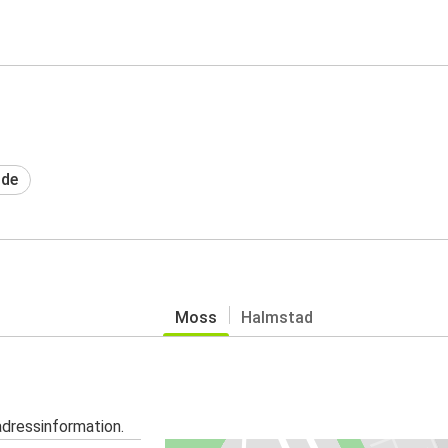
ide
Moss
Halmstad
adressinformation.