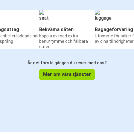
ngsuttag
Bekväma säten
Bagageförvaring
a enheter laddade när
Koppla av med extra
Utrymme för säker f
 språng
benutrymme och fällbara
av dina tillhörigheter
säten
Är det första gången du reser med oss?
Mer om våra tjänster