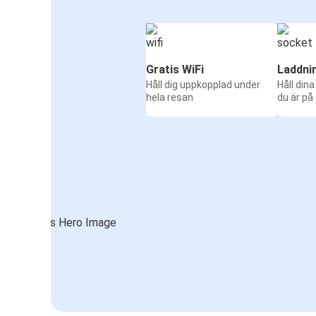
Gratis WiFi
Laddni
Håll dig uppkopplad under
Håll din
hela resan
du är på