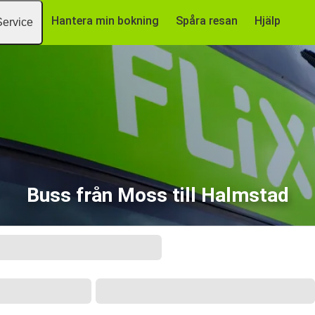
Hantera min bokning
Spåra resan
Hjälp
Service
Buss från Moss till Halmstad