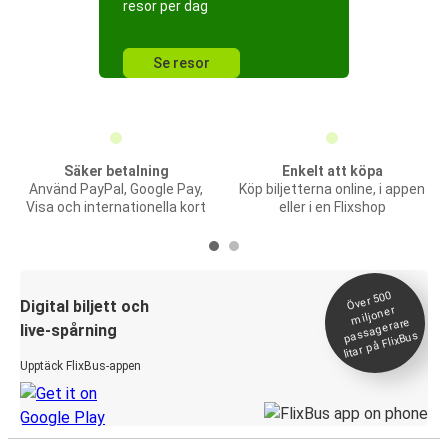
resor per dag
Se resor
Säker betalning
Enkelt att köpa
Använd PayPal, Google Pay,
Köp biljetterna online, i appen
Visa och internationella kort
eller i en Flixshop
Över 500
Digital biljett och
miljoner
passagerare
live-spårning
litar på FlixBus
Upptäck FlixBus-appen