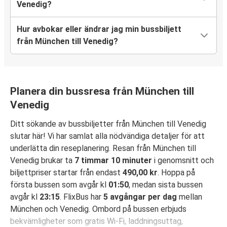
Venedig?
Hur avbokar eller ändrar jag min bussbiljett
från München till Venedig?
Planera din bussresa från München till
Venedig
Ditt sökande av bussbiljetter från München till Venedig
slutar här! Vi har samlat alla nödvändiga detaljer för att
underlätta din reseplanering. Resan från München till
Venedig brukar ta
7 timmar 10 minuter
i genomsnitt och
biljettpriser startar från endast
490,00 kr
. Hoppa på
första bussen som avgår kl
01:50
, medan sista bussen
avgår kl
23:15
. FlixBus har
5 avgångar per dag
mellan
München och Venedig. Ombord på bussen erbjuds
bekvämligheter som gratis Wi-Fi, laddningsuttag,