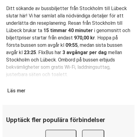
Ditt sökande av bussbiljetter från Stockholm till Lübeck
slutar här! Vi har samlat alla nödvändiga detaljer för att
underlätta din reseplanering. Resan från Stockholm till
Lübeck brukar ta
15 timmar 40 minuter
i genomsnitt och
biljettpriser startar från endast
970,00 kr
. Hoppa på
första bussen som avgår kl
09:55
, medan sista bussen
avgår kl
23:25
. FlixBus har
3 avgångar per dag
mellan
Stockholm och Lübeck. Ombord på bussen erbjuds
bekvämligheter som gratis Wi-Fi, laddningsuttag,
justerbara säten och toalett.
Säkra din bussbiljett för resa från Stockholm till
Läs mer
Lübeck
Det är bus(s)enkelt att boka din resa med FlixBus: Du kan
boka din biljett på hemsidan eller i FlixBus-appen med
bara några få klick. När du köper din biljett på hemsidan
Upptäck fler populära förbindelser
eller i appen för din resa från Stockholm till Lübeck kan du
välja mellan flera olika betalningsmetoder: kort, Swish,