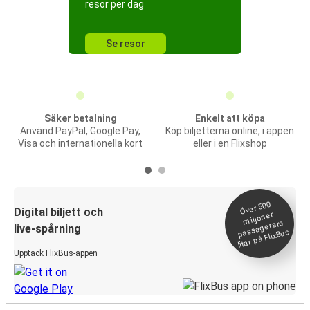
resor per dag
Se resor
Säker betalning
Enkelt att köpa
Använd PayPal, Google Pay,
Köp biljetterna online, i appen
Visa och internationella kort
eller i en Flixshop
Över 500
Digital biljett och
miljoner
passagerare
live-spårning
litar på FlixBus
Upptäck FlixBus-appen