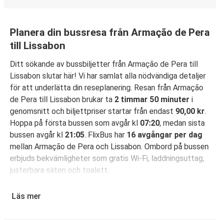
Planera din bussresa från Armação de Pera
till Lissabon
Ditt sökande av bussbiljetter från Armação de Pera till
Lissabon slutar här! Vi har samlat alla nödvändiga detaljer
för att underlätta din reseplanering. Resan från Armação
de Pera till Lissabon brukar ta
2 timmar 50 minuter
i
genomsnitt och biljettpriser startar från endast
90,00 kr
.
Hoppa på första bussen som avgår kl
07:20
, medan sista
bussen avgår kl
21:05
. FlixBus har
16 avgångar per dag
mellan Armação de Pera och Lissabon. Ombord på bussen
erbjuds bekvämligheter som gratis Wi-Fi, laddningsuttag,
justerbara säten och toalett.
Säkra din bussbiljett för resa från Armação de
Läs mer
Pera till Lissabon
Det är bus(s)enkelt att boka din resa med FlixBus: Du kan