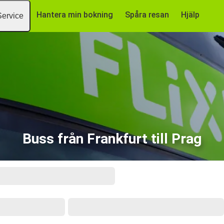
Hantera min bokning
Spåra resan
Hjälp
Service
Buss från Frankfurt till Prag