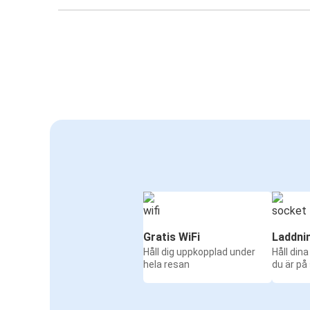
Gratis WiFi
Laddni
Håll dig uppkopplad under
Håll din
hela resan
du är på