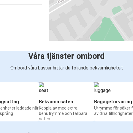
Våra tjänster ombord
Ombord våra bussar hittar du följande bekvämligheter:
ngsuttag
Bekväma säten
Bagageförvaring
a enheter laddade när
Koppla av med extra
Utrymme för säker f
 språng
benutrymme och fällbara
av dina tillhörigheter
säten