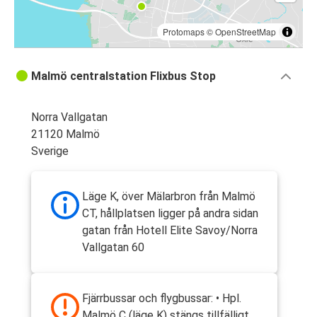
Protomaps
©
OpenStreetMap
Malmö centralstation Flixbus Stop
Norra Vallgatan
21120 Malmö
Sverige
Läge K, över Mälarbron från Malmö
CT, hållplatsen ligger på andra sidan
gatan från Hotell Elite Savoy/Norra
Vallgatan 60
Fjärrbussar och flygbussar: • Hpl.
Malmö C (läge K) stängs tillfälligt