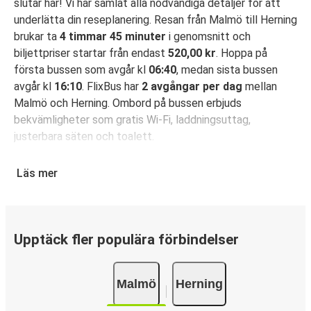
slutar här! Vi har samlat alla nödvändiga detaljer för att
underlätta din reseplanering. Resan från Malmö till Herning
brukar ta
4 timmar 45 minuter
i genomsnitt och
biljettpriser startar från endast
520,00 kr
. Hoppa på
första bussen som avgår kl
06:40
, medan sista bussen
avgår kl
16:10
. FlixBus har
2 avgångar per dag
mellan
Malmö och Herning. Ombord på bussen erbjuds
bekvämligheter som gratis Wi-Fi, laddningsuttag,
justerbara säten och toalett.
Säkra din bussbiljett för resa från Malmö till
Läs mer
Herning
Det är bus(s)enkelt att boka din resa med FlixBus: Du kan
boka din biljett på hemsidan eller i FlixBus-appen med
bara några få klick. När du köper din biljett på hemsidan
Upptäck fler populära förbindelser
eller i appen för din resa från Malmö till Herning kan du
välja mellan flera olika betalningsmetoder: kort, Swish,
Malmö
Herning
PayPal, Google Pay eller Apple Pay. N/A.