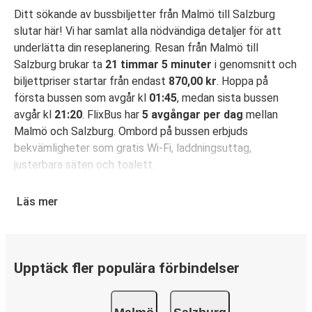
Ditt sökande av bussbiljetter från Malmö till Salzburg
slutar här! Vi har samlat alla nödvändiga detaljer för att
underlätta din reseplanering. Resan från Malmö till
Salzburg brukar ta
21 timmar 5 minuter
i genomsnitt och
biljettpriser startar från endast
870,00 kr
. Hoppa på
första bussen som avgår kl
01:45
, medan sista bussen
avgår kl
21:20
. FlixBus har
5 avgångar per dag
mellan
Malmö och Salzburg. Ombord på bussen erbjuds
bekvämligheter som gratis Wi-Fi, laddningsuttag,
justerbara säten och toalett.
Säkra din bussbiljett för resa från Malmö till
Läs mer
Salzburg
Det är bus(s)enkelt att boka din resa med FlixBus: Du kan
boka din biljett på hemsidan eller i FlixBus-appen med
bara några få klick. När du köper din biljett på hemsidan
Upptäck fler populära förbindelser
eller i appen för din resa från Malmö till Salzburg kan du
välja mellan flera olika betalningsmetoder: kort, Swish,