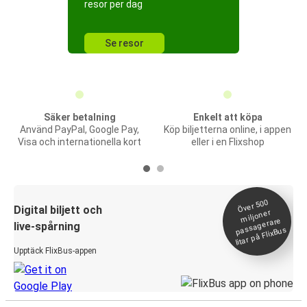
resor per dag
Se resor
Säker betalning
Enkelt att köpa
Använd PayPal, Google Pay,
Köp biljetterna online, i appen
Visa och internationella kort
eller i en Flixshop
Över 500
Digital biljett och
miljoner
passagerare
live-spårning
litar på FlixBus
Upptäck FlixBus-appen