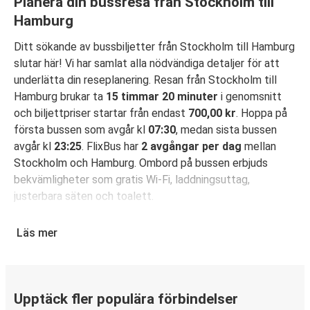
Planera din bussresa från Stockholm till
Hamburg
Ditt sökande av bussbiljetter från Stockholm till Hamburg
slutar här! Vi har samlat alla nödvändiga detaljer för att
underlätta din reseplanering. Resan från Stockholm till
Hamburg brukar ta
15 timmar 20 minuter
i genomsnitt
och biljettpriser startar från endast
700,00 kr
. Hoppa på
första bussen som avgår kl
07:30
, medan sista bussen
avgår kl
23:25
. FlixBus har
2 avgångar per dag
mellan
Stockholm och Hamburg. Ombord på bussen erbjuds
bekvämligheter som gratis Wi-Fi, laddningsuttag,
justerbara säten och toalett.
Säkra din bussbiljett för resa från Stockholm till
Läs mer
Hamburg
Det är bus(s)enkelt att boka din resa med FlixBus: Du kan
boka din biljett på hemsidan eller i FlixBus-appen med
bara några få klick. När du köper din biljett på hemsidan
Upptäck fler populära förbindelser