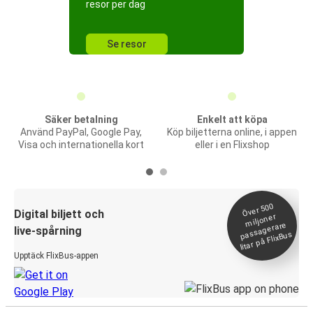
resor per dag
Se resor
Säker betalning
Enkelt att köpa
Använd PayPal, Google Pay,
Köp biljetterna online, i appen
Visa och internationella kort
eller i en Flixshop
Över 500
Digital biljett och
miljoner
passagerare
live-spårning
litar på FlixBus
Upptäck FlixBus-appen