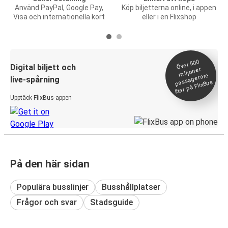
Använd PayPal, Google Pay,
Köp biljetterna online, i appen
Visa och internationella kort
eller i en Flixshop
Över 500
Digital biljett och
miljoner
passagerare
live-spårning
litar på FlixBus
Upptäck FlixBus-appen
På den här sidan
Populära busslinjer
Busshållplatser
Frågor och svar
Stadsguide