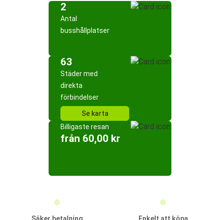
2
Antal
busshållplatser
63
Städer med
direkta
förbindelser
Se karta
Billigaste resan
från 60,00 kr
Säker betalning
Enkelt att köpa