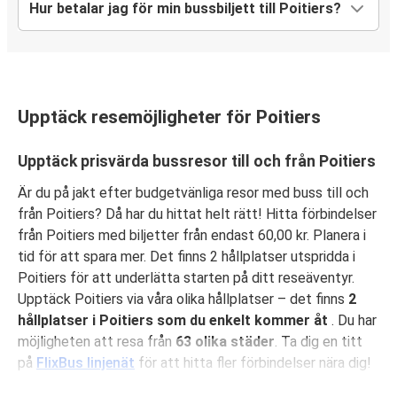
Hur betalar jag för min bussbiljett till Poitiers?
Upptäck resemöjligheter för Poitiers
Upptäck prisvärda bussresor till och från Poitiers
Är du på jakt efter budgetvänliga resor med buss till och
från Poitiers? Då har du hittat helt rätt! Hitta förbindelser
från Poitiers med biljetter från endast 60,00 kr. Planera i
tid för att spara mer. Det finns 2 hållplatser utspridda i
Poitiers för att underlätta starten på ditt reseäventyr.
Upptäck Poitiers via våra olika hållplatser – det finns
2
hållplatser i Poitiers som du enkelt kommer åt
. Du har
möjligheten att resa från
63 olika städer
. Ta dig en titt
på
FlixBus linjenät
för att hitta fler förbindelser nära dig!
Varför välja att resa med FlixBus till och från