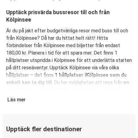
Upptäck prisvärda bussresor till och från
Kölpinsee
Är du på jakt efter budgetvänliga resor med buss till och
från Kölpinsee? Då har du hittat helt rätt! Hitta
förbindelser från Kölpinsee med biljetter från endast
180,00 kr. Planera i tid för att spara mer. Det finns 1
hållplatser utspridda i Kölpinsee för att underlätta starten
på ditt reseäventyr. Upptäck Kölpinsee via våra olika
hållplatser – det finns
1 hållplatser iKölpinsee som du
enkelt kan ta dig till
. Du har möjligheten att resa från
en
stad
. Ta dig en titt på
FlixBus linjenät
för att hitta fler
förbindelser nära dig!
Läs mer
Varför välja att resa med FlixBus till och från
Kölpinsee?
FlixBus ger dig en oslagbar kombination av prisvärda och
Upptäck fler destinationer
bekväma resor till och från Kölpinsee. Res bekvämt med