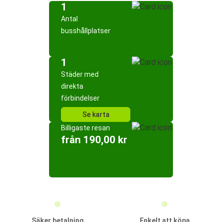
1
Antal
busshållplatser
1
Städer med
direkta
förbindelser
Se karta
Billigaste resan
från 190,00 kr
Säker betalning
Enkelt att köpa