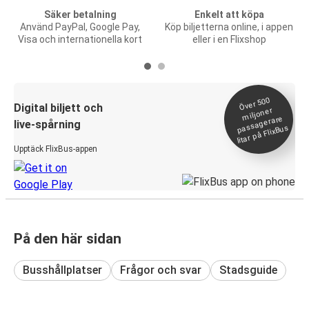
Säker betalning
Enkelt att köpa
Använd PayPal, Google Pay,
Köp biljetterna online, i appen
Visa och internationella kort
eller i en Flixshop
Över 500
Digital biljett och
miljoner
passagerare
live-spårning
litar på FlixBus
Upptäck FlixBus-appen
På den här sidan
Busshållplatser
Frågor och svar
Stadsguide