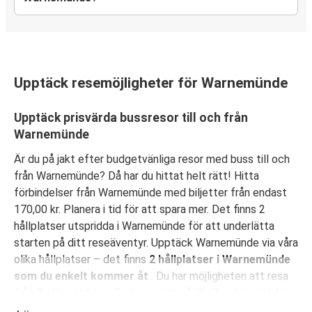
Upptäck resemöjligheter för Warnemünde
Upptäck prisvärda bussresor till och från
Warnemünde
Är du på jakt efter budgetvänliga resor med buss till och
från Warnemünde? Då har du hittat helt rätt! Hitta
förbindelser från Warnemünde med biljetter från endast
170,00 kr. Planera i tid för att spara mer. Det finns 2
hållplatser utspridda i Warnemünde för att underlätta
starten på ditt reseäventyr. Upptäck Warnemünde via våra
olika hållplatser – det finns
2 hållplatser i Warnemünde
som du enkelt kommer åt
. Du har möjligheten att resa
från
9 olika städer
. Ta dig en titt på
FlixBus linjenät
för
att hitta fler förbindelser nära dig!