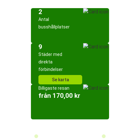
2
Antal
busshållplatser
9
Städer med
direkta
förbindelser
Se karta
Billigaste resan
från 170,00 kr