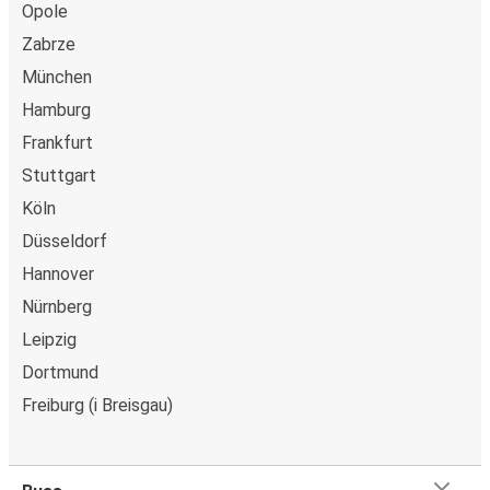
kort, Swish, PayPal, Google Pay och Apple Pay. N/A.
Opole
Zabrze
München
Hamburg
Frankfurt
Stuttgart
Köln
Düsseldorf
Hannover
Nürnberg
Leipzig
Dortmund
Freiburg (i Breisgau)