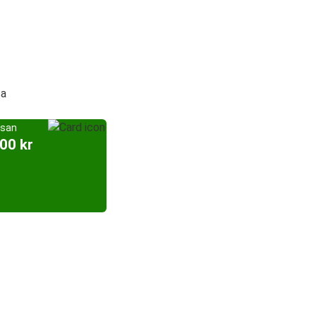
ca
esan
,00 kr