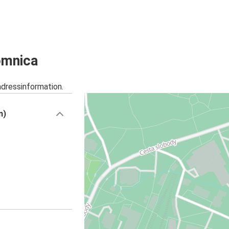
omnica
adressinformation.
n)