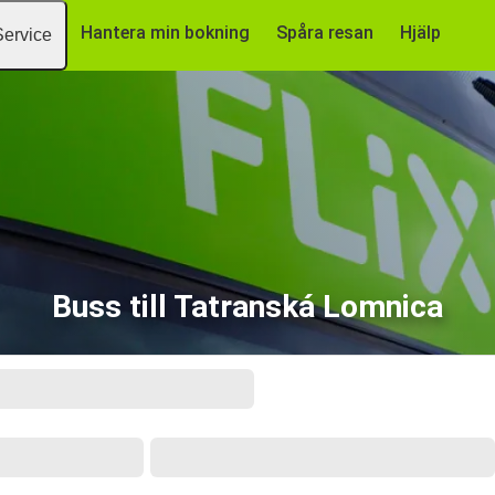
Hantera min bokning
Spåra resan
Hjälp
Service
Buss till Tatranská Lomnica