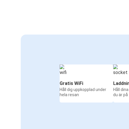
Gratis WiFi
Laddni
Håll dig uppkopplad under
Håll din
hela resan
du är på