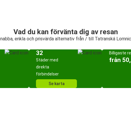
Vad du kan förvänta dig av resan
nabba, enkla och prisvärda alternativ från / till Tatranská Lomni
32
Billigaste r
från 50
Städer med
direkta
förbindelser
Se karta