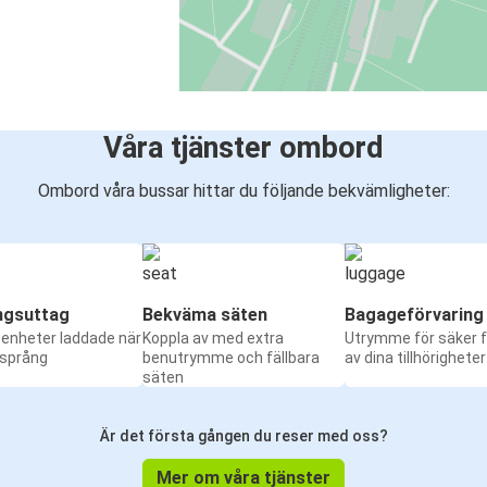
Våra tjänster ombord
Ombord våra bussar hittar du följande bekvämligheter:
ngsuttag
Bekväma säten
Bagageförvaring
a enheter laddade när
Koppla av med extra
Utrymme för säker f
 språng
benutrymme och fällbara
av dina tillhörigheter
säten
Är det första gången du reser med oss?
Mer om våra tjänster