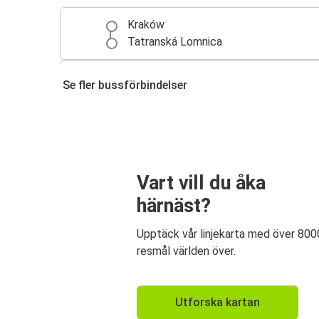
Kraków
Tatranská Lomnica
Tatranská Lomnica
Se fler bussförbindelser
Zakopane
Vart vill du åka
härnäst?
Upptäck vår linjekarta med över 800
resmål världen över.
Utforska kartan