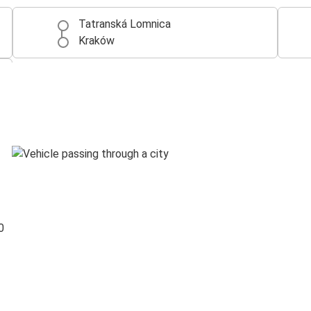
Tatranská Lomnica
Kraków
0