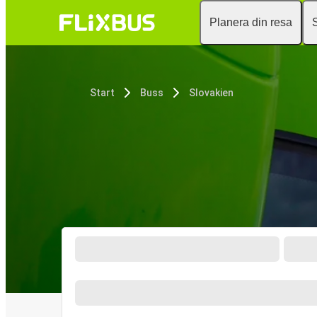
Planera din resa
Start
Buss
Slovakien