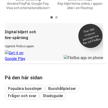
Använd PayPal, Google Pay,
Köp biljetterna online, i appen
Visa och internationella kort
eller i en Flixshop
Över 500
Digital biljett och
miljoner
passagerare
live-spårning
litar på FlixBus
Upptäck FlixBus-appen
På den här sidan
Populära busslinjer
Busshållplatser
Frågor och svar
Stadsguide