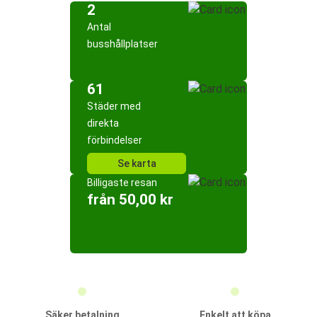
2
Antal
busshållplatser
61
Städer med
direkta
förbindelser
Se karta
Billigaste resan
från 50,00 kr
Säker betalning
Enkelt att köpa