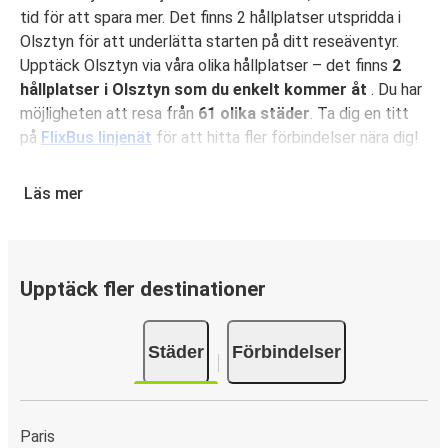
tid för att spara mer. Det finns 2 hållplatser utspridda i
Olsztyn för att underlätta starten på ditt reseäventyr.
Upptäck Olsztyn via våra olika hållplatser – det finns
2
hållplatser i Olsztyn som du enkelt kommer åt
. Du har
möjligheten att resa från
61 olika städer
. Ta dig en titt
på
FlixBus linjenät
för att hitta fler förbindelser nära dig!
Varför välja att resa med FlixBus till och från
Läs mer
Olsztyn?
FlixBus ger dig en oslagbar kombination av prisvärda och
bekväma resor till och från Olsztyn. Res bekvämt med
gratis Wi-Fi och laddningsuttag vid din plats. Du kan
Upptäck fler destinationer
dessutom uppgradera din reseupplevelse genom att
reservera önskad sittplats under bokningen. I din biljett
Städer
Förbindelser
ingår både ett handbagage och en stor resväska. Jämfört
med att åka bil eller flyga är kollektivt resande med buss
faktiskt ett av de klimatsmartaste sätten att resa på. Du
har även möjlighet att bidra till din miljöpåverkan genom
Paris